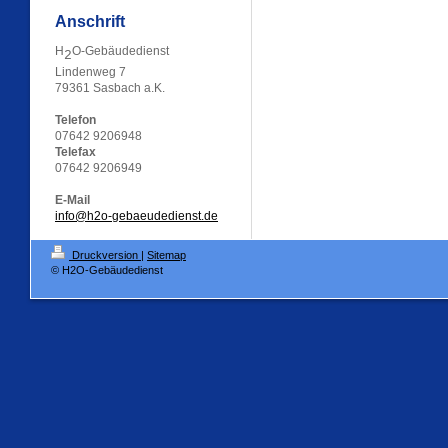
Anschrift
H
O-Gebäudedienst
2
Lindenweg 7
79361 Sasbach a.K.
Telefon
07642 9206948
Telefax
07642 9206949
E-Mail
info@h2o-gebaeudedienst.de
Druckversion
|
Sitemap
© H2O-Gebäudedienst