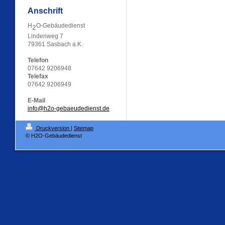
Anschrift
H
O-Gebäudedienst
2
Lindenweg 7
79361 Sasbach a.K.
Telefon
07642 9206948
Telefax
07642 9206949
E-Mail
info@h2o-gebaeudedienst.de
Druckversion
|
Sitemap
© H2O-Gebäudedienst